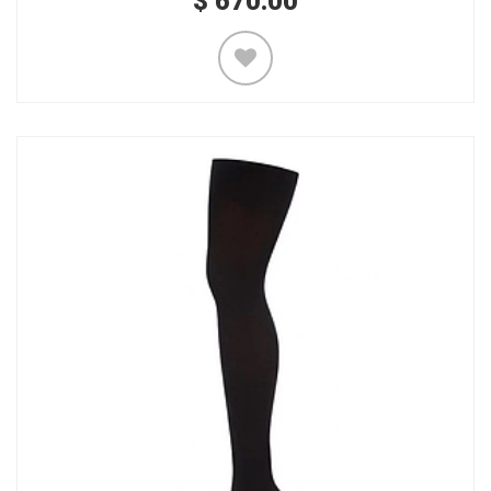
$
670.00