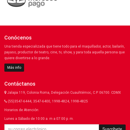
Conócenos
Una tienda especializada que tiene todo para el maquillador, actor, bailarín,
payaso, productor de teatro, cine, tv, show, y para toda aquella persona que
quiere divertirse a lo grande.
Más info
Contáctanos
Jalapa 119, Colonia Roma, Delegación Cuauhtémoc, C.P. 06700. CDMX
(55)3547-6444, 3547-6400, 1998-4824, 1998-4825
Horarios de Atención:
Lunes a Sábado de 10:00 a. m a 07:00 p. m.
Suscríbete