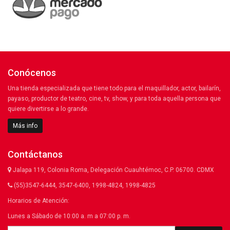
Conócenos
Una tienda especializada que tiene todo para el maquillador, actor, bailarín,
payaso, productor de teatro, cine, tv, show, y para toda aquella persona que
quiere divertirse a lo grande.
Más info
Contáctanos
Jalapa 119, Colonia Roma, Delegación Cuauhtémoc, C.P. 06700. CDMX
(55)3547-6444, 3547-6400, 1998-4824, 1998-4825
Horarios de Atención:
Lunes a Sábado de 10:00 a. m a 07:00 p. m.