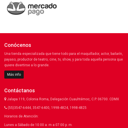
Conócenos
Una tienda especializada que tiene todo para el maquillador, actor, bailarín,
payaso, productor de teatro, cine, tv, show, y para toda aquella persona que
quiere divertirse a lo grande.
Más info
Contáctanos
Jalapa 119, Colonia Roma, Delegación Cuauhtémoc, C.P. 06700. CDMX
(55)3547-6444, 3547-6400, 1998-4824, 1998-4825
Horarios de Atención:
Lunes a Sábado de 10:00 a. m a 07:00 p. m.