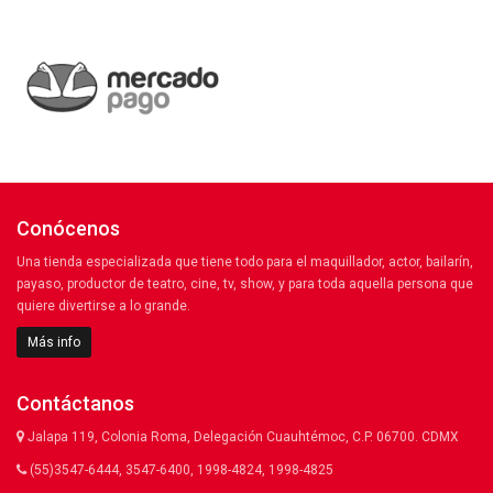
Conócenos
Una tienda especializada que tiene todo para el maquillador, actor, bailarín,
payaso, productor de teatro, cine, tv, show, y para toda aquella persona que
quiere divertirse a lo grande.
Más info
Contáctanos
Jalapa 119, Colonia Roma, Delegación Cuauhtémoc, C.P. 06700. CDMX
(55)3547-6444, 3547-6400, 1998-4824, 1998-4825