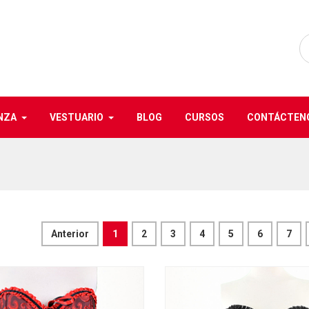
NZA
VESTUARIO
BLOG
CURSOS
CONTÁCTEN
Anterior
1
2
3
4
5
6
7