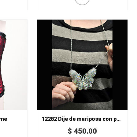
mme
12282 Dije de mariposa con pedrería
$
450.00