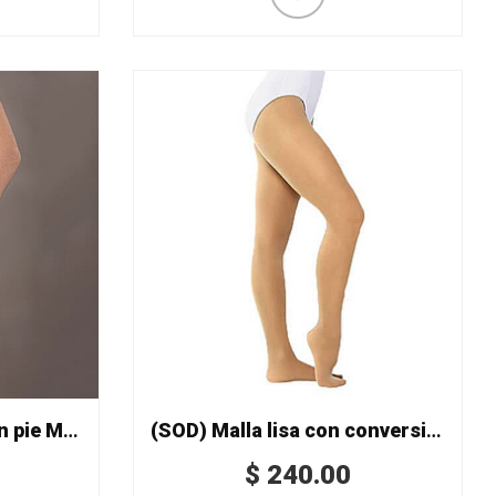
Malla de microfibra con pie Mod. 519/P
(SOD) Malla lisa con conversión Mod. CK302
$
240.00