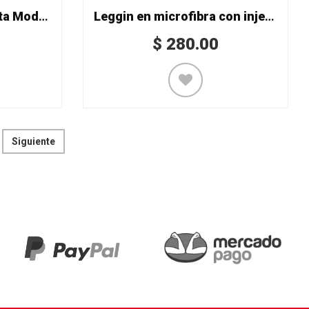
Malla lisa con cubrebota Mod. 518/50/N
Leggin en microfibra con injerto en red Mod. 8349
$
280.00
Siguiente