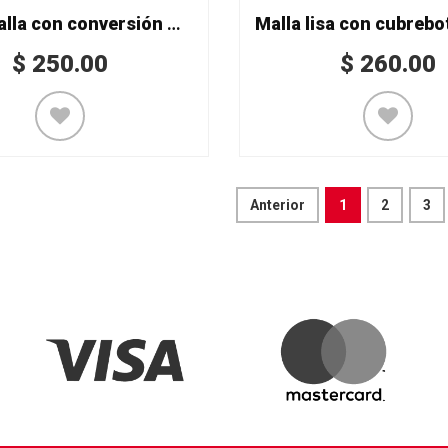
(CAP) Malla con conversión Mod. 1821
$
250.00
$
260.00
Anterior
1
2
3