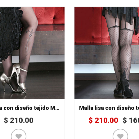
Malla lisa con diseño tejido Mod. 65/2
$
210.00
$
210.00
$
16