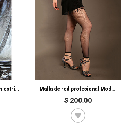
Malla de microfibra con estribo Mod. 517/P40
Malla de red profesional Mod. 854/L
$
200.00