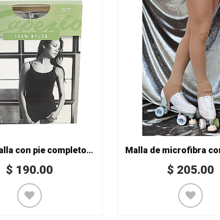
(CAP) Malla con pie completo Mod. 4
$
190.00
$
205.00