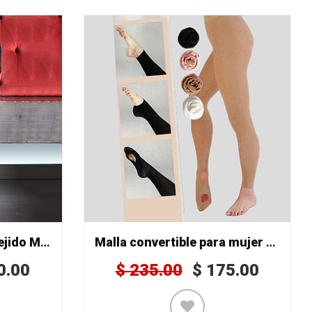
Malla lisa con diseño tejido Mod. 526
Malla convertible para mujer Mod. 2052
0.00
$
235.00
$
175.00