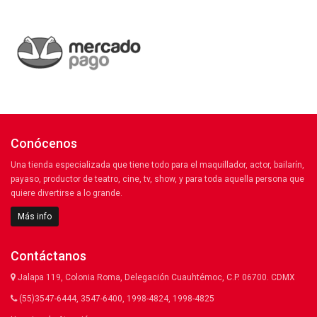
Conócenos
Una tienda especializada que tiene todo para el maquillador, actor, bailarín,
payaso, productor de teatro, cine, tv, show, y para toda aquella persona que
quiere divertirse a lo grande.
Más info
Contáctanos
Jalapa 119, Colonia Roma, Delegación Cuauhtémoc, C.P. 06700. CDMX
(55)3547-6444, 3547-6400, 1998-4824, 1998-4825