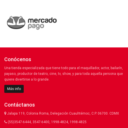
Conócenos
Una tienda especializada que tiene todo para el maquillador, actor, bailarín,
payaso, productor de teatro, cine, tv, show, y para toda aquella persona que
quiere divertirse a lo grande.
Más info
Contáctanos
Jalapa 119, Colonia Roma, Delegación Cuauhtémoc, C.P. 06700. CDMX
(55)3547-6444, 3547-6400, 1998-4824, 1998-4825