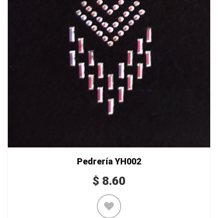
Pedrería YH002
$
8.60