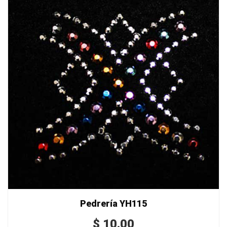
Pedrería YH115
$
10.00