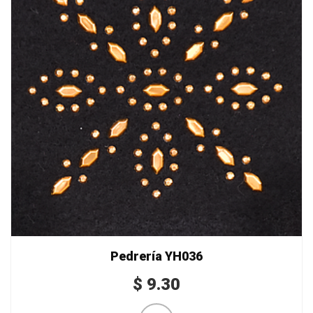
Pedrería YH036
$
9.30