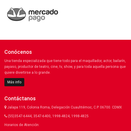
Conócenos
Una tienda especializada que tiene todo para el maquillador, actor, bailarín,
payaso, productor de teatro, cine, tv, show, y para toda aquella persona que
quiere divertirse a lo grande.
Más info
Contáctanos
Jalapa 119, Colonia Roma, Delegación Cuauhtémoc, C.P. 06700. CDMX
(55)3547-6444, 3547-6400, 1998-4824, 1998-4825
Horarios de Atención: