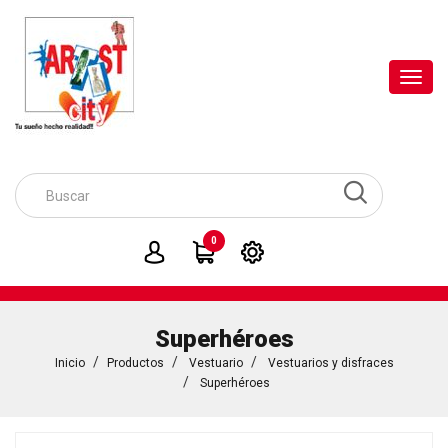
Toggl
navig
0
Superhéroes
Inicio
Productos
Vestuario
Vestuarios y disfraces
Superhéroes