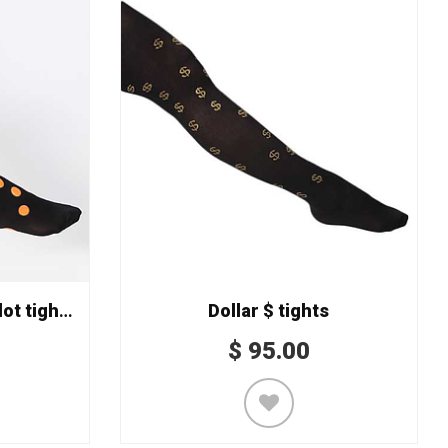
Malla para niña Polka dot tights
Dollar $ tights
$
95.00