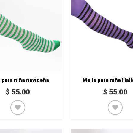
 para niña navideña
Malla para niña Hal
$
55.00
$
55.00