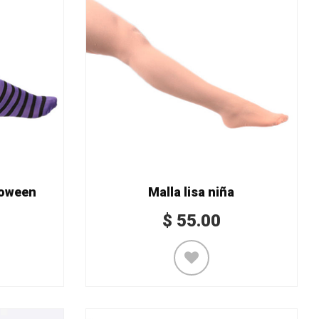
loween
Malla lisa niña
$
55.00