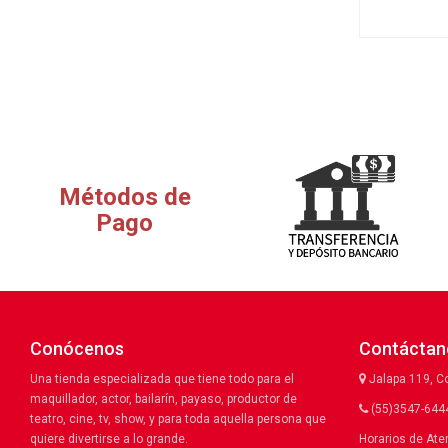
Métodos de
Pago
Conócenos
Contáctan
Una tienda especializada que tiene todo para el
Jalapa 119, C
maquillador, actor, bailarín, payaso, productor de
(55)3547-6444
teatro, cine, tv, show, y para toda aquella persona que
quiere divertirse a lo grande.
Horarios de Ate