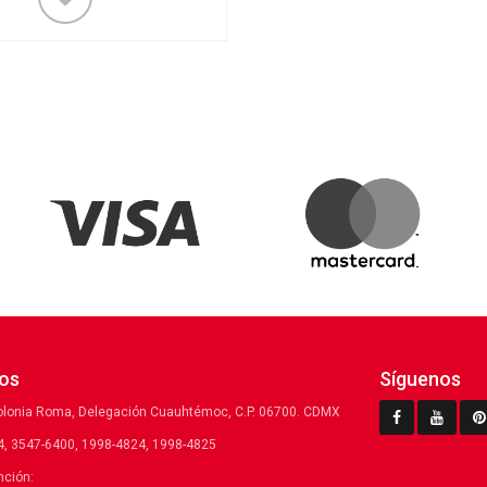
os
Síguenos
olonia Roma, Delegación Cuauhtémoc, C.P. 06700. CDMX
, 3547-6400, 1998-4824, 1998-4825
nción: