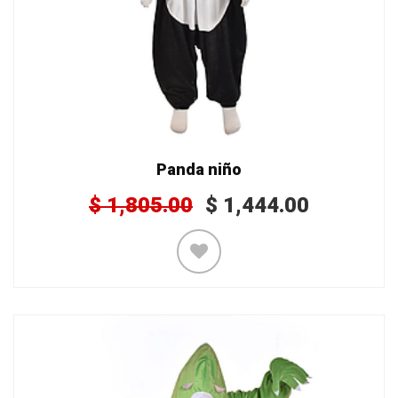
Panda niño
$
1,805.00
$
1,444.00