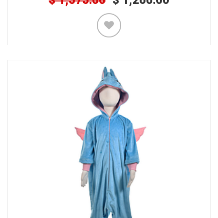
$
1,575.00
$
1,260.00