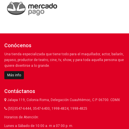
Conócenos
Una tienda especializada que tiene todo para el maquillador, actor, bailarín,
payaso, productor de teatro, cine, tv, show, y para toda aquella persona que
quiere divertirse a lo grande.
Más info
Contáctanos
Jalapa 119, Colonia Roma, Delegación Cuauhtémoc, C.P. 06700. CDMX
(55)3547-6444, 3547-6400, 1998-4824, 1998-4825
Horarios de Atención:
Lunes a Sábado de 10:00 a. m a 07:00 p. m.