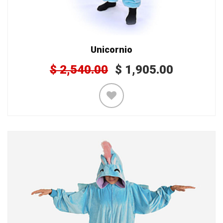
Unicornio
$
2,540.00
$
1,905.00