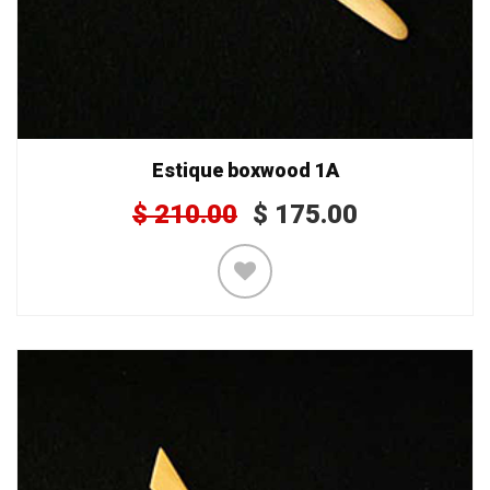
Estique boxwood 1A
$
210.00
$
175.00