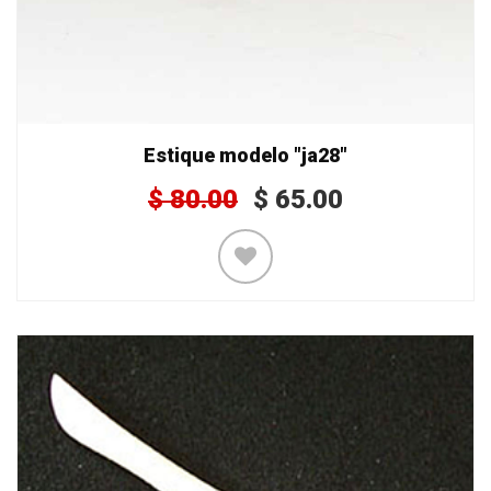
Estique modelo "ja28"
$
80.00
$
65.00