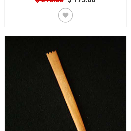
$
210.00
$
175.00