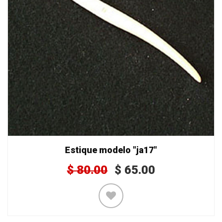
Estique modelo "ja17"
$
80.00
$
65.00