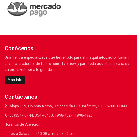
Conócenos
Una tienda especializada que tiene todo para el maquillador, actor, bailarín,
payaso, productor de teatro, cine, tv, show, y para toda aquella persona que
quiere divertirse a lo grande.
Más info
Contáctanos
Jalapa 119, Colonia Roma, Delegación Cuauhtémoc, C.P. 06700. CDMX
(55)3547-6444, 3547-6400, 1998-4824, 1998-4825
Horarios de Atención:
Lunes a Sábado de 10:00 a. m a 07:00 p. m.