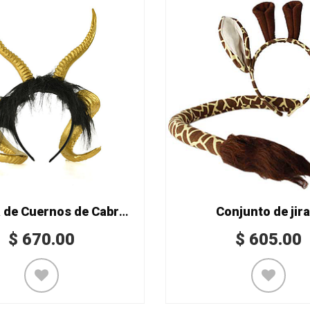
Diadema de Cuernos de Cabra Mod. 1004
Conjunto de jira
$
670.00
$
605.00