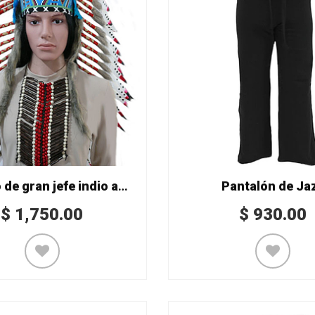
Penacho de gran jefe indio americano
Pantalón de Ja
$
1,750.00
$
930.00