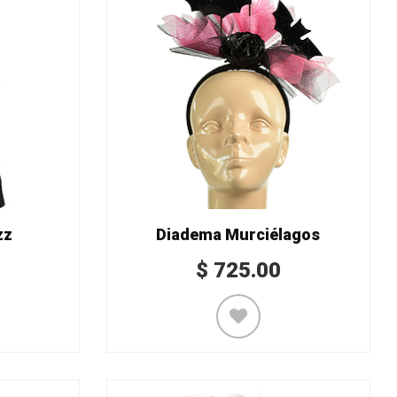
zz
Diadema Murciélagos
$
725.00