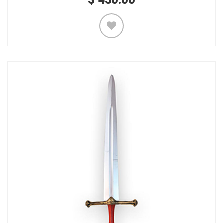
$
430.00