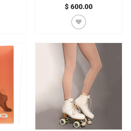
$
600.00