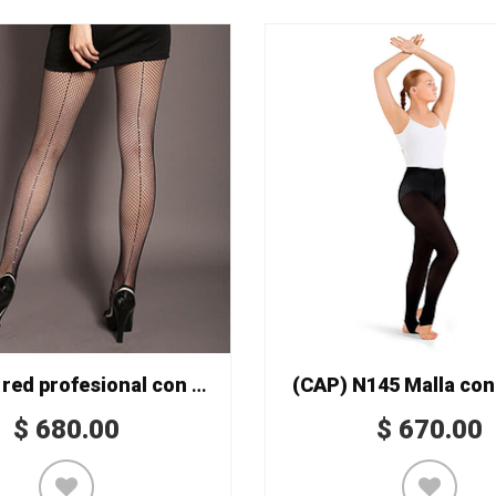
Malla de red profesional con pedrería Mod. 852/S
(CAP) N145 Malla con
$
680.00
$
670.00