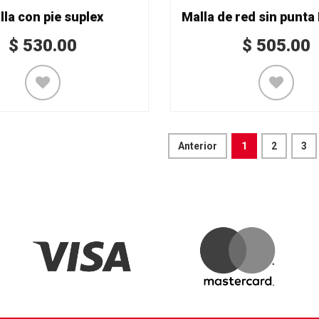
lla con pie suplex
$
530.00
$
505.00
Anterior
1
2
3