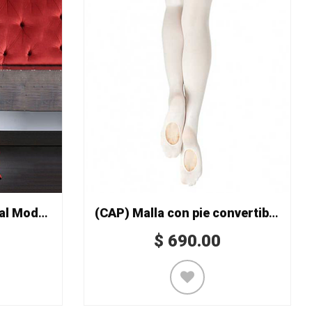
Malla de red profesional Mod. 854/D
(CAP) Malla con pie convertible Mod. 1816
$
690.00