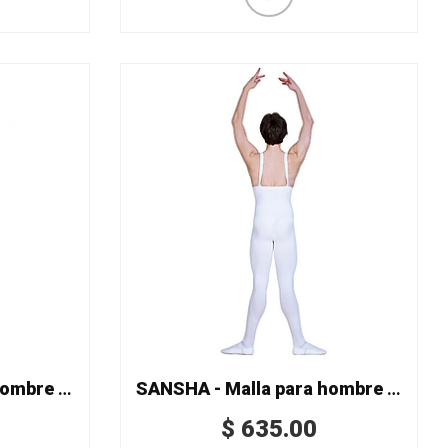
SANSHA - Malla para hombre Mod. D031C
SANSHA - Malla para hombre con tirantes Mod. D032
$
635.00