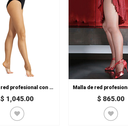
Malla de red profesional con pie desnudo Mod. 846
$
1,045.00
$
865.00