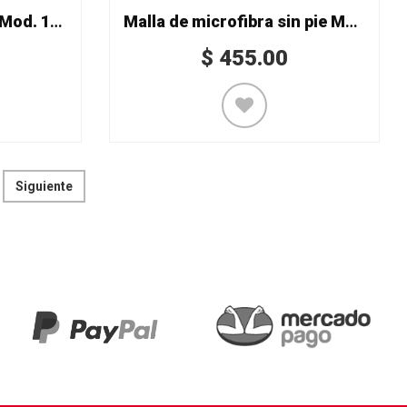
Malla de red sin punta Mod. 1226
Malla de microfibra sin pie Mod. 516
$
455.00
Siguiente