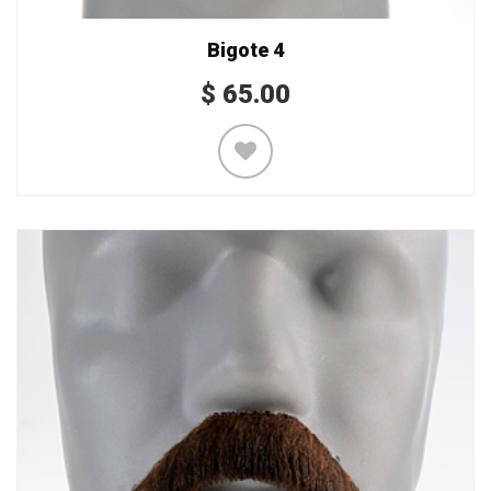
Bigote 4
$
65.00