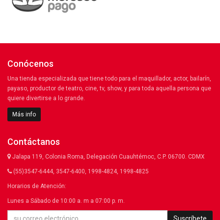
Conócenos
Una tienda especializada que tiene todo para el maquillador, actor, bailarín,
payaso, productor de teatro, cine, tv, show, y para toda aquella persona que
quiere divertirse a lo grande.
Más info
Contáctanos
Jalapa 119, Colonia Roma, Delegación Cuauhtémoc, C.P. 06700. CDMX
(55)3547-6444, 3547-6400, 1998-4824, 1998-4825
Horarios de Atención:
Lunes a Sábado de 10:00 a. m a 07:00 p. m.
Suscríbete