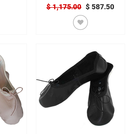
$
1,175.00
$
587.50