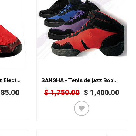
SANSHA - Tenis de jazz Electron P45
SANSHA - Tenis de jazz Boomerang B53C
085.00
$
1,750.00
$
1,400.00