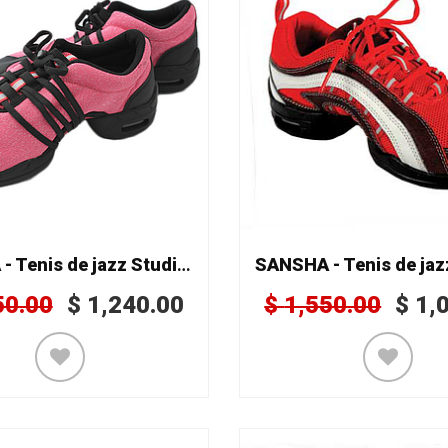
SANSHA - Tenis de jazz Studio P54
50.00
$
1,240.00
$
1,550.00
$
1,