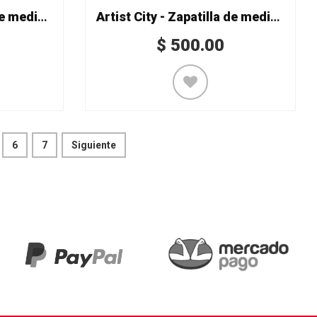
Artist City - Zapatilla de media punta Mod. 4320 split en piel
Artist City - Zapatilla de media punta Mod. 4320 split en lona
$
500.00
6
7
Siguiente