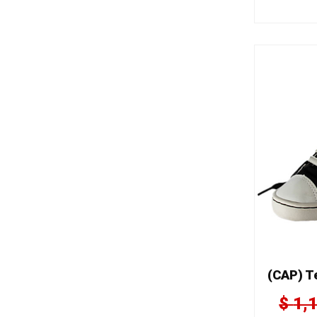
(CAP) T
$
1,