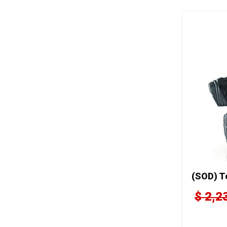
(SOD) T
$
2,2