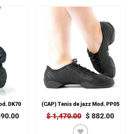
od. DK70
(CAP) Tenis de jazz Mod. PP05
590.00
$
1,470.00
$
882.00