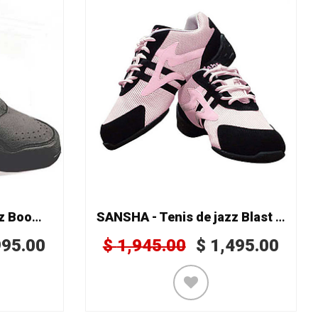
SANSHA - Tenis de jazz Boomelight B962L
SANSHA - Tenis de jazz Blast SB931M
995.00
$
1,945.00
$
1,495.00