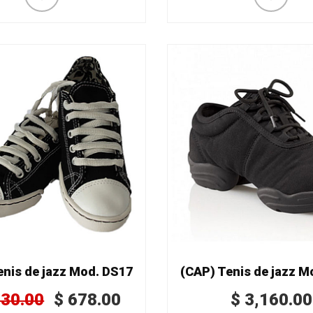
enis de jazz Mod. DS17
(CAP) Tenis de jazz M
130.00
$
678.00
$
3,160.00