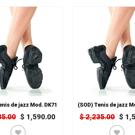
enis de jazz Mod. DK71
(SOD) Tenis de jazz M
35.00
$
1,590.00
$
2,235.00
$
1,