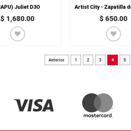
CAPU) Juliet D3O
$
1,680.00
$
650.00
Anterior
1
2
3
4
5