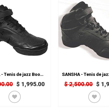
SANSHA - Tenis de jazz Boomerang B52L
00.00
$
1,995.00
$
2,500.00
$
1,