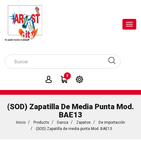
Toggl
navig
0
(SOD) Zapatilla De Media Punta Mod.
BAE13
Inicio
Products
Danza
Zapatos
De importación
(SOD) Zapatilla de media punta Mod. BAE13