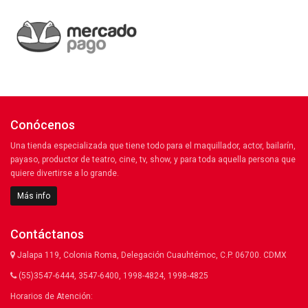
Conócenos
Una tienda especializada que tiene todo para el maquillador, actor, bailarín,
payaso, productor de teatro, cine, tv, show, y para toda aquella persona que
quiere divertirse a lo grande.
Más info
Contáctanos
Jalapa 119, Colonia Roma, Delegación Cuauhtémoc, C.P. 06700. CDMX
(55)3547-6444, 3547-6400, 1998-4824, 1998-4825
Horarios de Atención: