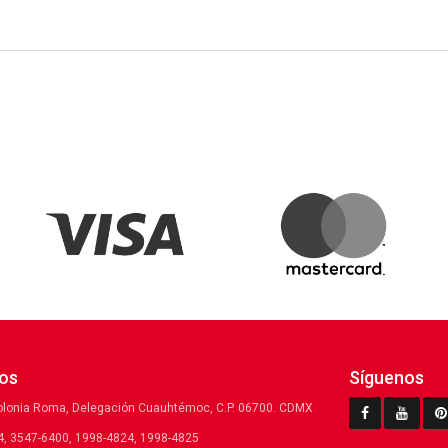
os
Síguenos
olonia Roma, Delegación Cuauhtémoc, C.P. 06700. CDMX
, 3547-6400, 1998-4824, 1998-4825