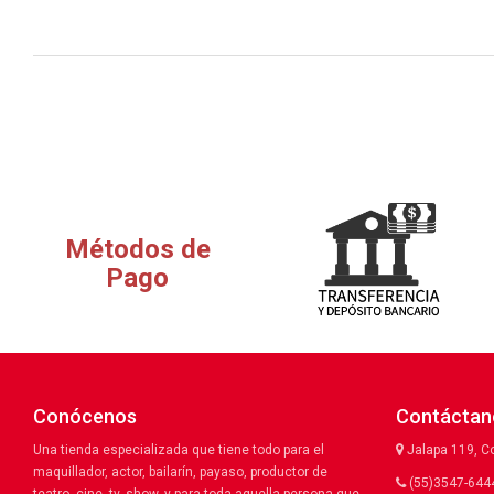
Métodos de
Pago
Conócenos
Contáctan
Una tienda especializada que tiene todo para el
Jalapa 119, C
maquillador, actor, bailarín, payaso, productor de
(55)3547-6444