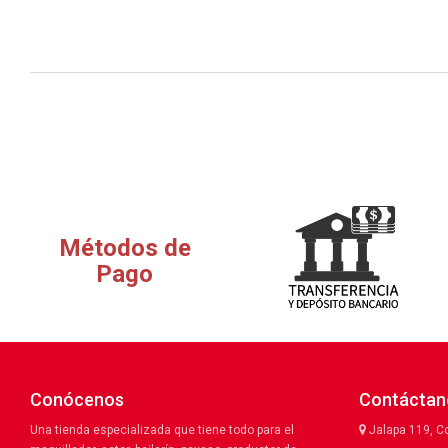
Métodos de
Pago
Conócenos
Contáctan
Una tienda especializada que tiene todo para el
Jalapa 119, C