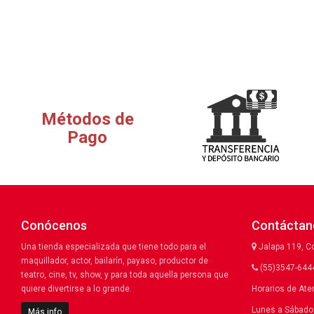
Métodos de
Pago
Conócenos
Contáctan
Una tienda especializada que tiene todo para el
Jalapa 119, C
maquillador, actor, bailarín, payaso, productor de
(55)3547-6444
teatro, cine, tv, show, y para toda aquella persona que
quiere divertirse a lo grande.
Horarios de Ate
Lunes a Sábado 
Más info