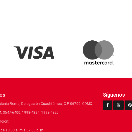
os
Síguenos
olonia Roma, Delegación Cuauhtémoc, C.P. 06700. CDMX
, 3547-6400, 1998-4824, 1998-4825
nción:
de 10:00 a. m a 07:00 p. m.