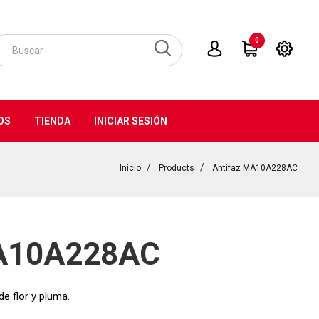
0
OS
TIENDA
INICIAR SESIÓN
Inicio
Products
Antifaz MA10A228AC
MA10A228AC
de flor y pluma.