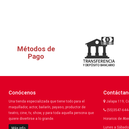
Métodos de
Pago
Conócenos
Contáctan
Una tienda especializada que tiene todo para el
Jalapa 119, C
maquillador, actor, bailarín, payaso, productor de
(55)3547-6444
teatro, cine, tv, show, y para toda aquella persona que
quiere divertirse a lo grande.
Horarios de Ate
Lunes a Sábado 
Más info