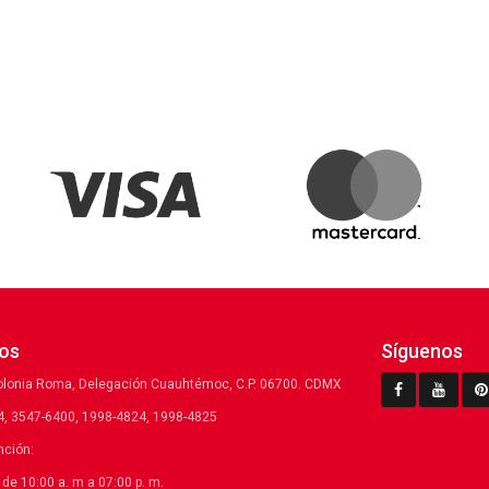
os
Síguenos
olonia Roma, Delegación Cuauhtémoc, C.P. 06700. CDMX
, 3547-6400, 1998-4824, 1998-4825
nción:
de 10:00 a. m a 07:00 p. m.