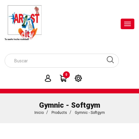
Toggl
navig
0
Gymnic - Softgym
Inicio
Products
Gymnic - Softgym