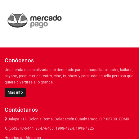
Conócenos
Una tienda especializada que tiene todo para el maquillador, actor, bailarín,
payaso, productor de teatro, cine, tv, show, y para toda aquella persona que
quiere divertirse a lo grande.
Más info
Contáctanos
Jalapa 119, Colonia Roma, Delegación Cuauhtémoc, C.P. 06700. CDMX
(55)3547-6444, 3547-6400, 1998-4824, 1998-4825
Horarios de Atención: