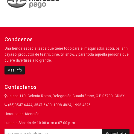
Conócenos
Una tienda especializada que tiene todo para el maquillador, actor, bailarín,
payaso, productor de teatro, cine, tv, show, y para toda aquella persona que
quiere divertirse a lo grande.
Más info
Contáctanos
Jalapa 119, Colonia Roma, Delegación Cuauhtémoc, C.P. 06700. CDMX
(55)3547-6444, 3547-6400, 1998-4824, 1998-4825
Horarios de Atención:
Lunes a Sábado de 10:00 a. m a 07:00 p. m.
Suscríbete