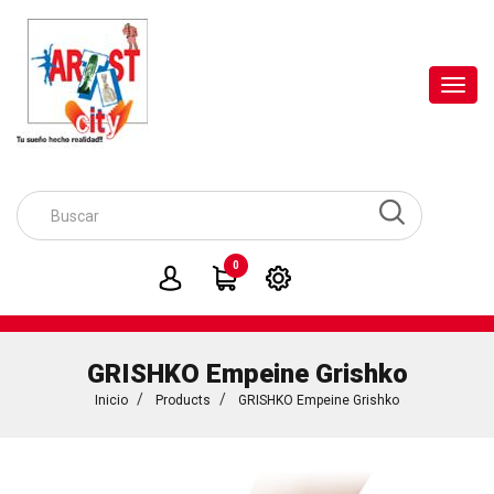
Toggl
navig
0
GRISHKO Empeine Grishko
Inicio
Products
GRISHKO Empeine Grishko