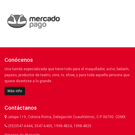
Conócenos
Una tienda especializada que tiene todo para el maquillador, actor, bailarín,
payaso, productor de teatro, cine, tv, show, y para toda aquella persona que
quiere divertirse a lo grande.
Más info
Contáctanos
Jalapa 119, Colonia Roma, Delegación Cuauhtémoc, C.P. 06700. CDMX
(55)3547-6444, 3547-6400, 1998-4824, 1998-4825