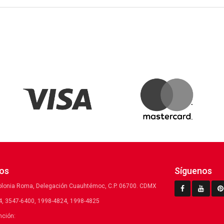
os
Síguenos
olonia Roma, Delegación Cuauhtémoc, C.P. 06700. CDMX
, 3547-6400, 1998-4824, 1998-4825
nción: