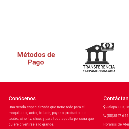
Métodos de
Pago
Conócenos
Contáctan
Una tienda especializada que tiene todo para el
Jalapa 119, C
maquillador, actor, bailarín, payaso, productor de
(55)3547-6444
teatro, cine, tv, show, y para toda aquella persona que
quiere divertirse a lo grande.
Horarios de Ate