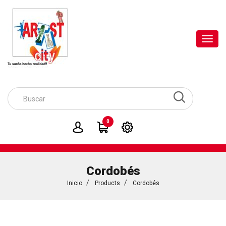
Toggl
navig
0
Cordobés
Inicio
Products
Cordobés