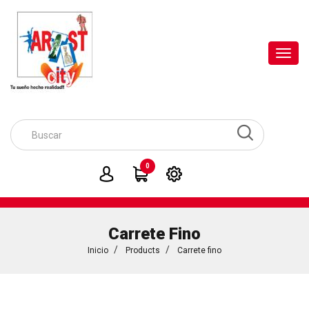
Toggl
navig
0
Carrete Fino
Inicio
Products
Carrete fino