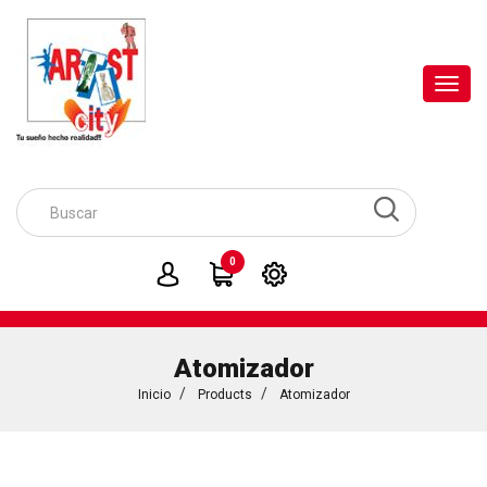
Toggl
navig
0
Atomizador
Inicio
Products
Atomizador