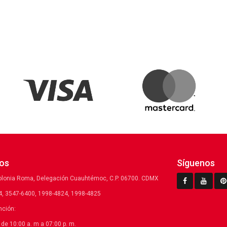
os
Síguenos
olonia Roma, Delegación Cuauhtémoc, C.P. 06700. CDMX
, 3547-6400, 1998-4824, 1998-4825
nción:
de 10:00 a. m a 07:00 p. m.