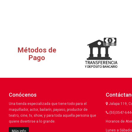
Métodos de
Pago
Conócenos
Contáctan
Una tienda especializada que tiene todo para el
Jalapa 119, C
maquillador, actor, bailarín, payaso, productor de
(55)3547-6444
teatro, cine, tv, show, y para toda aquella persona que
quiere divertirse a lo grande.
Horarios de Ate
Lunes a Sábado 
Más info