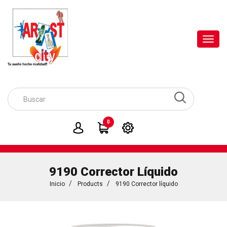
Toggl
navig
0
9190 Corrector Líquido
Inicio
Products
9190 Corrector líquido