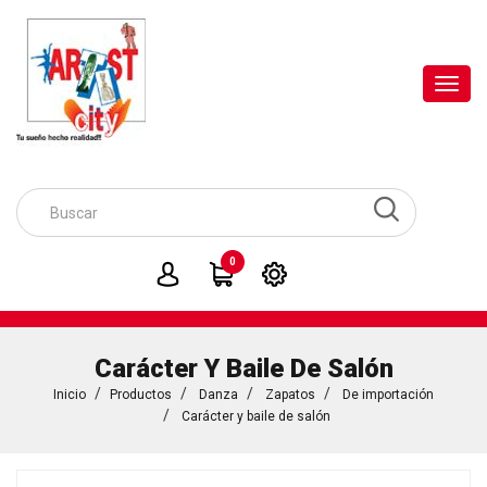
Toggl
navig
0
Carácter Y Baile De Salón
Inicio
Productos
Danza
Zapatos
De importación
Carácter y baile de salón