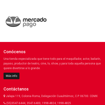
Conócenos
Una tienda especializada que tiene todo para el maquillador, actor, bailarín,
payaso, productor de teatro, cine, tv, show, y para toda aquella persona que
quiere divertirse a lo grande.
Más info
Contáctanos
Jalapa 119, Colonia Roma, Delegación Cuauhtémoc, C.P. 06700. CDMX
(55)3547-6444, 3547-6400, 1998-4824, 1998-4825