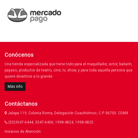
Conócenos
Una tienda especializada que tiene todo para el maquillador, actor, bailarín,
payaso, productor de teatro, cine, tv, show, y para toda aquella persona que
quiere divertirse a lo grande.
Más info
Contáctanos
Jalapa 119, Colonia Roma, Delegación Cuauhtémoc, C.P. 06700. CDMX
(55)3547-6444, 3547-6400, 1998-4824, 1998-4825
Horarios de Atención: