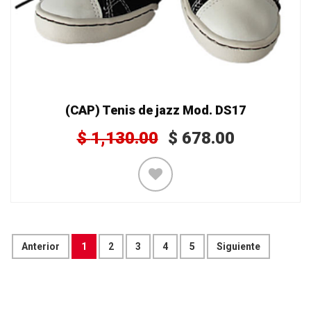
(CAP) Tenis de jazz Mod. DS17
$
1,130.00
$
678.00
Anterior
1
2
3
4
5
Siguiente