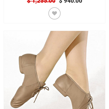
$
1,255.00
$
940.00