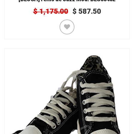
$
1,175.00
$
587.50