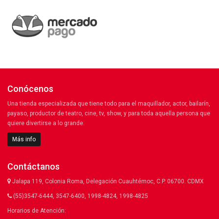
Conócenos
Una tienda especializada que tiene todo para el maquillador, actor, bailarín,
payaso, productor de teatro, cine, tv, show, y para toda aquella persona que
quiere divertirse a lo grande.
Más info
Contáctanos
Jalapa 119, Colonia Roma, Delegación Cuauhtémoc, C.P. 06700. CDMX
(55)3547-6444, 3547-6400, 1998-4824, 1998-4825
Horarios de Atención: