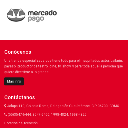
Conócenos
Una tienda especializada que tiene todo para el maquillador, actor, bailarín,
payaso, productor de teatro, cine, tv, show, y para toda aquella persona que
quiere divertirse a lo grande.
Más info
Contáctanos
Jalapa 119, Colonia Roma, Delegación Cuauhtémoc, C.P. 06700. CDMX
(55)3547-6444, 3547-6400, 1998-4824, 1998-4825
Horarios de Atención: