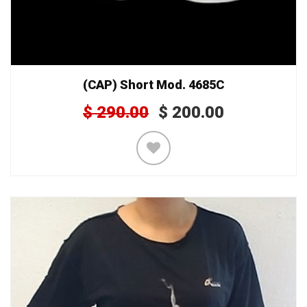
(CAP) Short Mod. 4685C
$
290.00
$
200.00