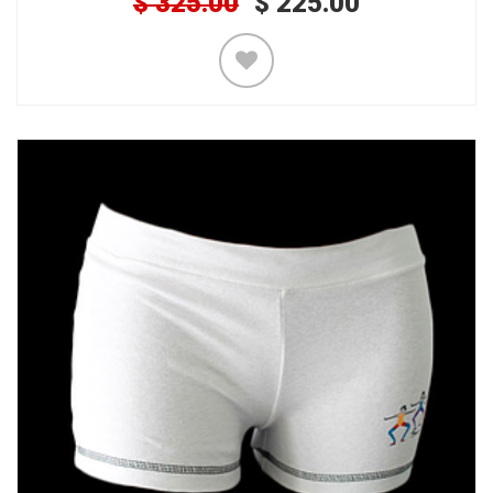
$
325.00
$
225.00