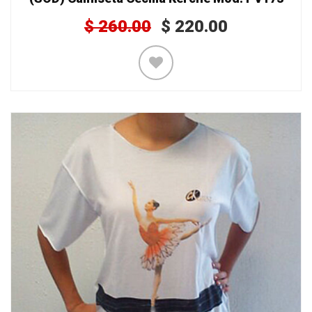
$
260.00
$
220.00