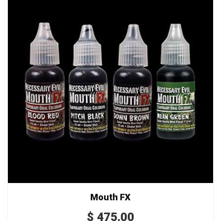
Mouth FX
$
475.00