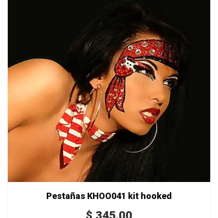
Pestañas KHOO041 kit hooked
$
345.00