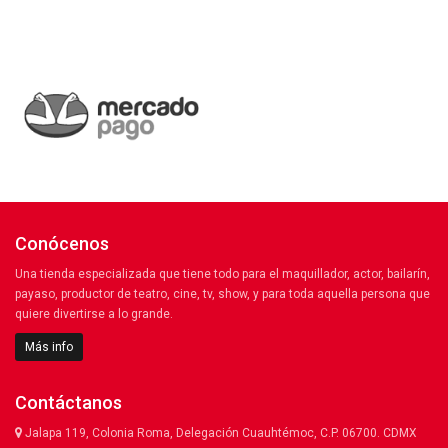
Conócenos
Una tienda especializada que tiene todo para el maquillador, actor, bailarín,
payaso, productor de teatro, cine, tv, show, y para toda aquella persona que
quiere divertirse a lo grande.
Más info
Contáctanos
Jalapa 119, Colonia Roma, Delegación Cuauhtémoc, C.P. 06700. CDMX