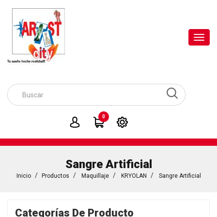
Toggl
navig
0
Sangre Artificial
Inicio
Productos
Maquillaje
KRYOLAN
Sangre Artificial
Categorías De Producto