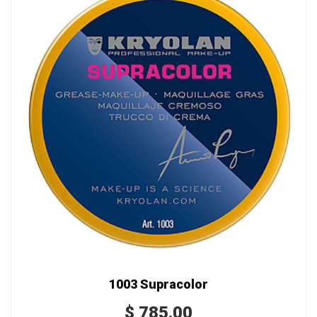
1003 Supracolor
$
785.00