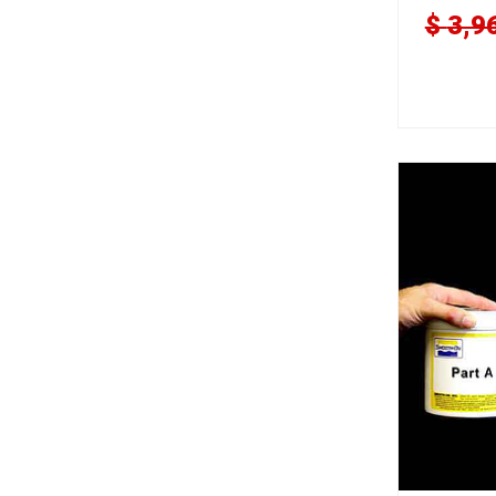
$
3,9