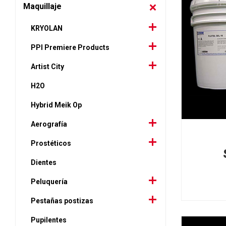
Maquillaje
KRYOLAN
PPI Premiere Products
Artist City
H2O
Hybrid Meik Op
Aerografía
Prostéticos
Dientes
Peluquería
Pestañas postizas
Pupilentes