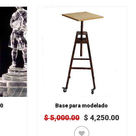
00
Base para modelado
$
5,000.00
$
4,250.00