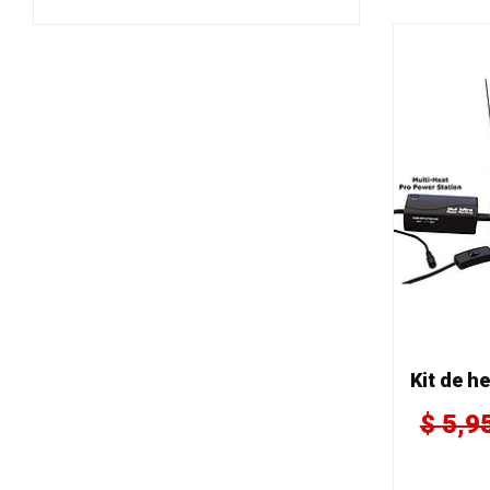
$
5,9