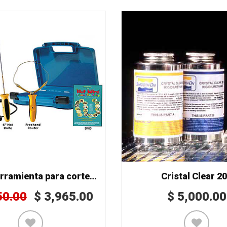
Kit de herramienta para corte de unicel K44
Cristal Clear 2
50.00
$
3,965.00
$
5,000.00