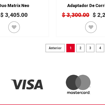
Duo Matrix Neo
Adaptador De Corr
$
3,405.00
$
3,300.00
$
2,
Anterior
1
2
3
4