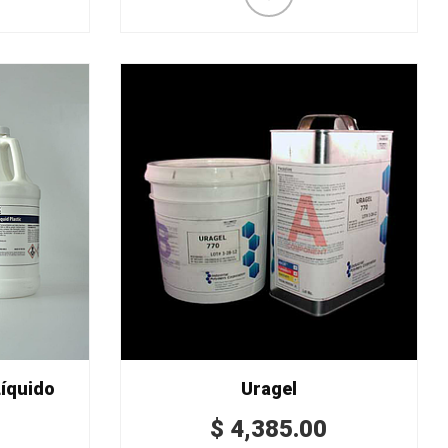
Líquido
Uragel
$
4,385.00