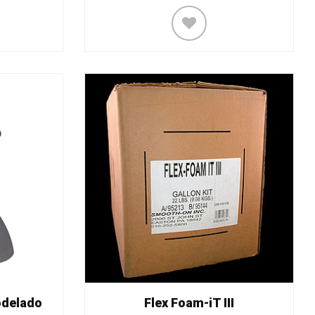
odelado
Flex Foam-iT III