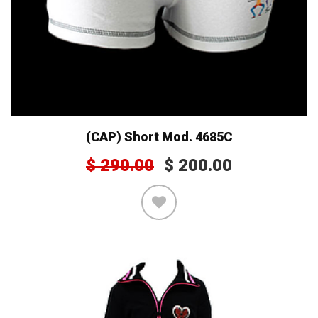
(CAP) Short Mod. 4685C
$
290.00
$
200.00