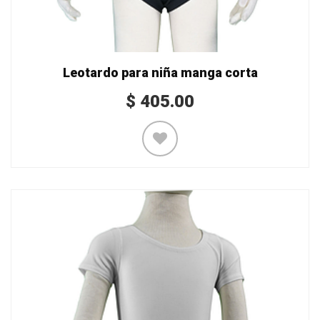
Leotardo para niña manga corta
$
405.00