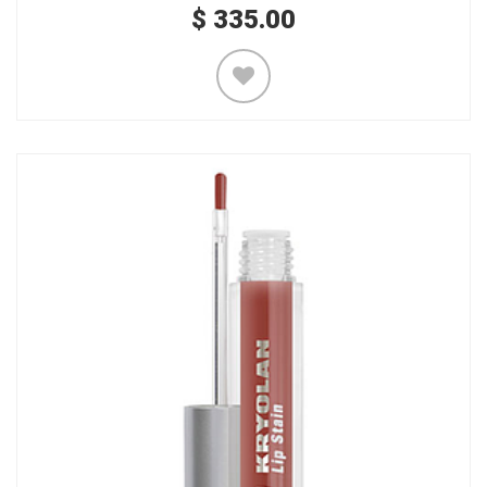
$
335.00