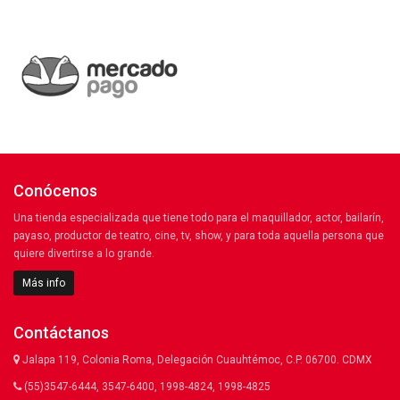
Conócenos
Una tienda especializada que tiene todo para el maquillador, actor, bailarín,
payaso, productor de teatro, cine, tv, show, y para toda aquella persona que
quiere divertirse a lo grande.
Más info
Contáctanos
Jalapa 119, Colonia Roma, Delegación Cuauhtémoc, C.P. 06700. CDMX
(55)3547-6444, 3547-6400, 1998-4824, 1998-4825