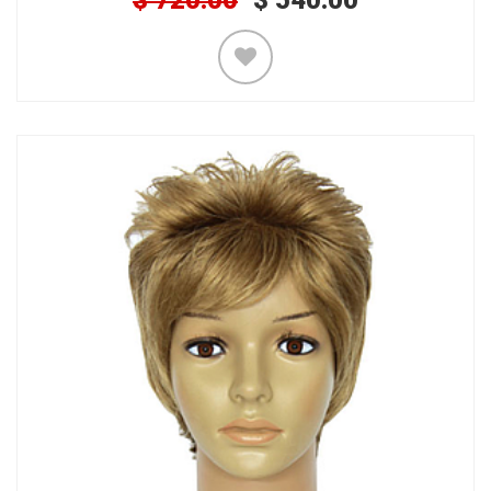
$
720.00
$
540.00