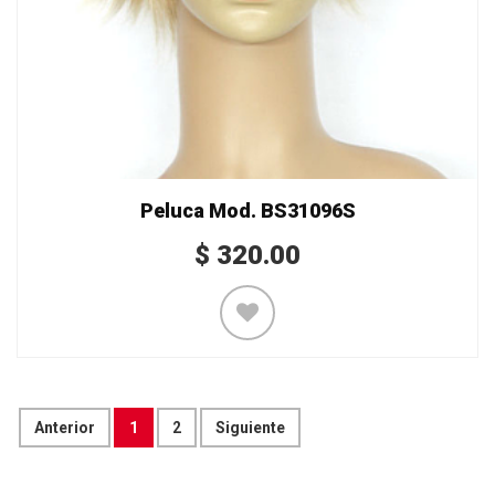
Peluca Mod. BS31096S
$
320.00
Anterior
1
2
Siguiente