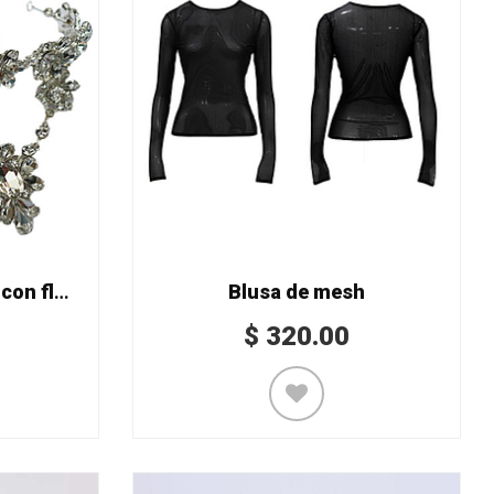
Adorno para el cabello con flores Mod. WHD-065
Blusa de mesh
$
320.00