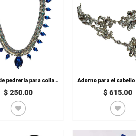
Adorno de pedrería para collar Mod. WRE-240
$
250.00
$
615.00