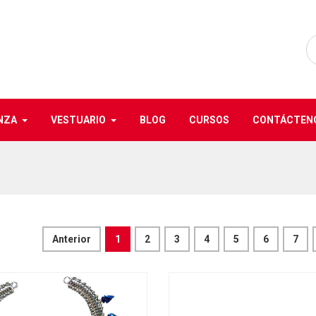
NZA
VESTUARIO
BLOG
CURSOS
CONTÁCTEN
Anterior
1
2
3
4
5
6
7