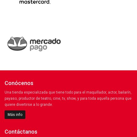
Conócenos
Una tienda especializada que tiene todo para el maquillador, actor, bailarín,
payaso, productor de teatro, cine, tv, show, y para toda aquella persona que
quiere divertirse a lo grande.
Más info
Contáctanos